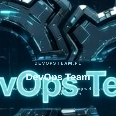
DEVOPSTEAM.PL
DevOps Team
Dostarczamy rozwiązania dla aplikacji webowych i
systemów biznesowych.