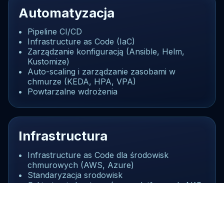
Automatyzacja
Pipeline CI/CD
Infrastructure as Code (IaC)
Zarządzanie konfiguracją (Ansible, Helm,
Kustomize)
Auto-scaling i zarządzanie zasobami w
chmurze (KEDA, HPA, VPA)
Powtarzalne wdrożenia
Infrastructura
Infrastructure as Code dla środowisk
chmurowych (AWS, Azure)
Standaryzacja srodowisk
Orkiestracja kontenerów na platformach AKS,
EKS
Wykorzystanie chmurowych usług managed
(bazy danych, storage, monitoring)